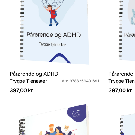
Pårørende og ADHD
Pårørende 
L
L
Trygge Tjenester
Trygge Tjen
Art: 9788269401691
e
e
Veiledende
Veiledende
397,00 kr
397,00 kr
v
v
pris
pris
e
e
r
r
a
a
n
n
d
d
ø
ø