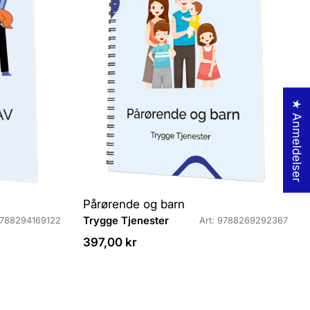
r
:
★ Anmeldelser
Pårørende og barn
L
Trygge Tjenester
9788294169122
Art: 9788269292367
e
Veiledende
397,00 kr
v
pris
e
r
a