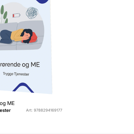
n
d
ø
r
:
 og ME
ester
Art: 9788294169177