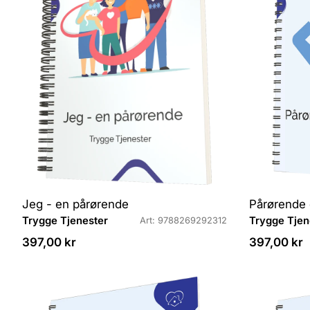
r
r
:
:
Jeg - en pårørende
Pårørende
L
L
Trygge Tjenester
Trygge Tjen
Art: 9788269292312
e
e
Veiledende
Veiledende
397,00 kr
397,00 kr
v
v
pris
pris
e
e
r
r
a
a