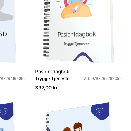
Pasientdagbok
L
Trygge Tjenester
9788294169092
Art: 9788269292350
e
Veiledende
397,00 kr
v
pris
e
r
a
n
d
ø