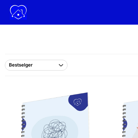
Butikklogo"
Sorter
etter