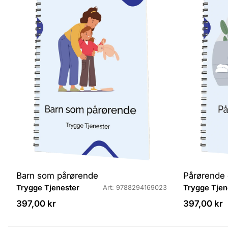
n
n
d
d
ø
ø
r
r
:
:
Barn som pårørende
Pårørende
L
L
Trygge Tjenester
Trygge Tjen
Art: 9788294169023
e
e
Veiledende
Veiledende
397,00 kr
397,00 kr
v
v
pris
pris
e
e