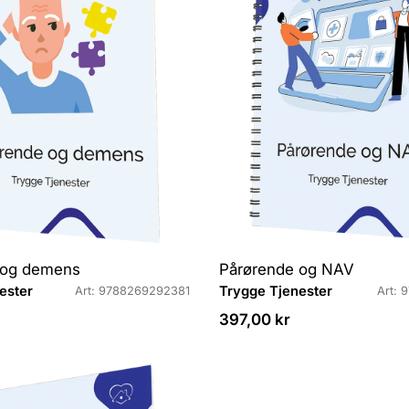
r
:
 og demens
Pårørende og NAV
L
ester
Trygge Tjenester
Art: 9788269292381
Art: 
e
Veiledende
397,00 kr
v
pris
e
r
a