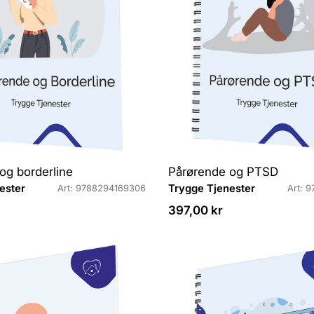
og borderline
Pårørende og PTSD
L
ester
Trygge Tjenester
Art: 9788294169306
Art: 
e
Veiledende
397,00 kr
v
pris
e
r
a
n
d
ø