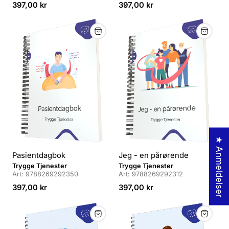
v
Veiledende
v
Veiledende
397,00 kr
397,00 kr
e
pris
e
pris
r
r
a
a
n
n
d
d
ø
ø
r
r
:
:
★ Anmeldelser
Pasientdagbok
Jeg - en pårørende
L
L
Trygge Tjenester
Trygge Tjenester
Art: 9788269292350
Art: 9788269292312
e
e
v
Veiledende
v
Veiledende
397,00 kr
397,00 kr
e
pris
e
pris
r
r
a
a
n
n