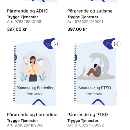
Pårørende og ADHD
Pårørende og autisme
L
L
Trygge Tjenester
Trygge Tjenester
Art: 9788269401691
Art: 9788294169061
e
e
v
Veiledende
v
Veiledende
397,00 kr
397,00 kr
e
pris
e
pris
r
r
a
a
n
n
d
d
ø
ø
r
r
:
:
Pårørende og borderline
Pårørende og PTSD
L
L
Trygge Tjenester
Trygge Tjenester
Art: 9788294169306
Art: 9788294169092
e
e