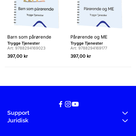
Barn som pårørende
Pårørende og ME
L
L
Trygge Tjenester
Trygge Tjenester
Art: 9788294169023
Art: 9788294169177
e
e
v
Veiledende
v
Veiledende
397,00 kr
397,00 kr
e
pris
e
pris
r
r
a
a
n
n
d
d
ø
ø
r
r
:
:
Support
Juridisk
Kontakt
Vilkår og betingelser