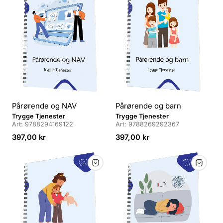
d
d
ø
ø
r
r
:
:
Pårørende og NAV
Pårørende og barn
L
L
Trygge Tjenester
Trygge Tjenester
Art: 9788294169122
Art: 9788269292367
e
e
v
Veiledende
v
Veiledende
397,00 kr
397,00 kr
e
pris
e
pris
r
r
a
a
n
n
d
d
ø
ø
r
r
:
: